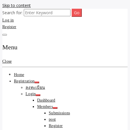
Skip to content
Search for:
ขายบ้านไม่ออก ขายสินค้าไม่ได้ บอกเรา! รับจ้างลงโพสต์อสังหาฯ รับโพส
รับจ้างโพสต์ขายบ้าน ขาย
Log in
เว็บบอร์ดSEO ดันติดหน้าแรก Google AI ชัวร์ 🎯 … ให้เราจัดการให้! ด้วย
ระบบ AI Search & SEO ที่แม่นยำที่สุด
Register
ของ ติดหน้าแรก Google Ai
Search ราคาถูกที่สุด! เน้น
Menu
ความคุ้มค่า "ถูกและดีมีอยู่
Close
จริง" (เหมาะกับพ่อค้า
Home
แม่ค้า) บริการโพสต์เว็บ
Registration
ลงทะเบียน
บอร์ด SEO การันตีงานดี
Login
Dashboard
100% ✨
Members
Submissions
post
Register