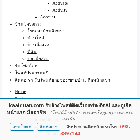
Activate
Activity
Account
บ้านโครงการ
โฆษณาบ้านจัดสรร
บ้านใหม่
บ้านมือสอง
ที่ดิน
ของมือสอง
รับโพสต์เว็บ
โพสต์ประกาศฟรี
ติดต่อเรา รับโพสต์ขายของ/ขายบ้าน ติดหน้าแรก
Home
Registration
kaaiduan.com รับจ้างโพสต์ติดเว็บบอร์ด ติดAI และกูเกิล
ลงทะเบียน
หน้าแรก มืออาชีพ
"โพสต์ต้องติดAi กระแทกใจ google หน้าแรก
Login
เท่านั้น "
Dashboard
098-
งานโพสต์
ติดต่อเรา
ดันประกาศติดหน้าแรกโทร:
Members
3897144
Submissions