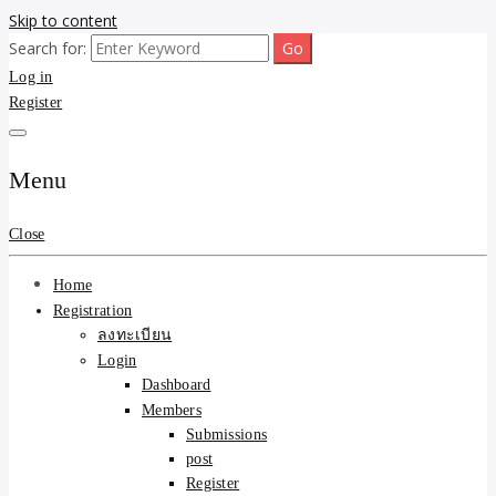
Skip to content
Search for:
ขายบ้านไม่ออก ขายสินค้าไม่ได้ บอกเรา! รับจ้างลงโพสต์อสังหาฯ รับโพส
รับจ้างโพสต์ขายบ้าน ขาย
Log in
เว็บบอร์ดSEO ดันติดหน้าแรก Google AI ชัวร์ 🎯 … ให้เราจัดการให้! ด้วย
ระบบ AI Search & SEO ที่แม่นยำที่สุด
Register
ของ ติดหน้าแรก Google Ai
Search ราคาถูกที่สุด! เน้น
Menu
ความคุ้มค่า "ถูกและดีมีอยู่
Close
จริง" (เหมาะกับพ่อค้า
Home
แม่ค้า) บริการโพสต์เว็บ
Registration
ลงทะเบียน
บอร์ด SEO การันตีงานดี
Login
Dashboard
100% ✨
Members
Submissions
post
Register