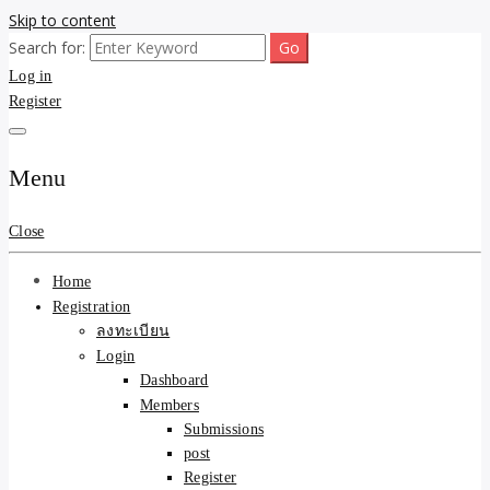
Skip to content
Search for:
ขายบ้านไม่ออก ขายสินค้าไม่ได้ บอกเรา! รับจ้างลงโพสต์อสังหาฯ รับโพส
รับจ้างโพสต์ขายบ้าน ขาย
Log in
เว็บบอร์ดSEO ดันติดหน้าแรก Google AI ชัวร์ 🎯 … ให้เราจัดการให้! ด้วย
ระบบ AI Search & SEO ที่แม่นยำที่สุด
Register
ของ ติดหน้าแรก Google Ai
Search ราคาถูกที่สุด! เน้น
Menu
ความคุ้มค่า "ถูกและดีมีอยู่
Close
จริง" (เหมาะกับพ่อค้า
Home
แม่ค้า) บริการโพสต์เว็บ
Registration
ลงทะเบียน
บอร์ด SEO การันตีงานดี
Login
Dashboard
100% ✨
Members
Submissions
post
Register