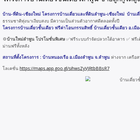
บ้าน-ที่ดิน-เชียงใหม่ โครงการบ้านเดี่ยวและที่ดินลำพูน-เชียงใหม่ บ้านเ
ธรรมชาติทุ่งนาเงียบสงบ มีความเป็นส่วนตัวอากาศดีตลอดทั้งปี
โครงการบ้านเดี่ยวชั้นเดียว ฟรีค่าโอนกรรมสิทธิ์ บ้านเดี่ยวชั้นเดียว อ.เม
💢
บ้านใหม่ลำพูน โปรโมชั่นพิเศษ
✅ฟรีระบบกำจัดปลวกใต้อาคาร ✅ ฟรีเค้าเ
ม่านฟรีทั้งหลัง
สถานที่ตั้งโครงการ : บ้านหนองเรือ อ.เมืองลำพูน จ.ลำพูน
ห่างจาก เครือส
โลเคชั่น
https://maps.app.goo.gl/sihwsZyVJRtbBBsR7