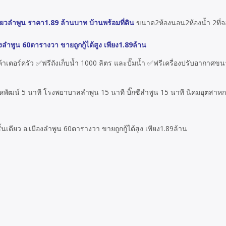
ดี่ยวลำพูน ราคา1.89 ล้านบาท บ้านพร้อมที่ดิน
ขนาด2ห้องนอน2ห้องน้ำ 2ที่จ
ืองลำพูน 60ตารางวา ขายถูกกู้ได้สูง เพียง1.89ล้าน
ตอร์ครัว ✅ฟรีถังเก็บน้ำ 1000 ลิตร และปั๊มน้ำ ✅ฟรีเครื่องปรับอากาศขนา
หพัฒน์ 5 นาที โรงพยาบาลลำพูน 15 นาที บิ๊กซีลำพูน 15 นาที นิคมอุตสาห