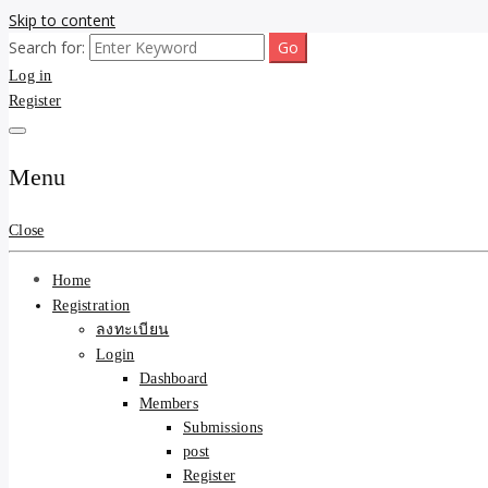
Skip to content
Search for:
ขายบ้านไม่ออก ขายสินค้าไม่ได้ บอกเรา! รับจ้างลงโพสต์อสังหาฯ รับโพสเว
รับจ้างโพสต์ขายบ้าน ขายขอ
Log in
Register
ความคุ้มค่า "ถูกและดีมีอยู
การันตีงานดี 100% ✨
Menu
Close
Home
Registration
ลงทะเบียน
Login
Dashboard
Members
Submissions
post
Register